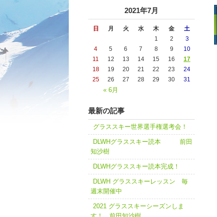
2021年7月
日
月
火
水
木
金
土
1
2
3
4
5
6
7
8
9
10
11
12
13
14
15
16
17
18
19
20
21
22
23
24
25
26
27
28
29
30
31
« 6月
最新の記事
グラススキー世界選手権選考会！
DLWHグラススキー読本 前田
知沙樹
DLWHグラススキー読本完成！
DLWH グラススキーレッスン 毎
週末開催中
2021 グラススキーシーズンしま
す！ 前田知沙樹