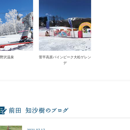
野沢温泉
菅平高原パインビーク大松ゲレン
デ