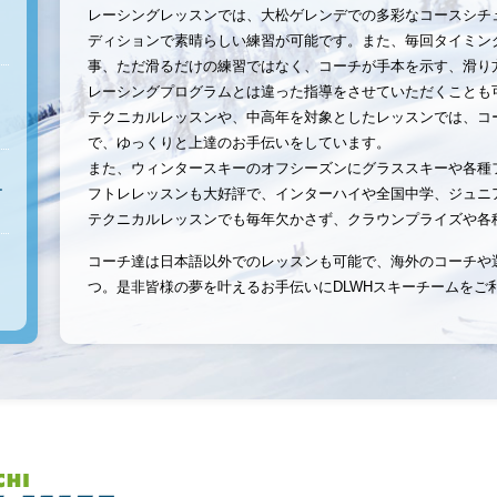
レーシングレッスンでは、
大松ゲレンデでの多彩なコースシチ
ディションで素晴らしい練習が可能です。
また、毎回タイミン
事、
ただ滑るだけの練習ではなく、コーチが手本を示す、
滑り
レーシングプログラ
ムとは違った指導をさせていただくことも
テクニカルレッスンや、中高年を対象としたレッスンでは、
コ
で、
ゆっくりと上達のお手伝いをしています。
また、
ウィンタースキーのオフシーズンにグラススキーや各種
ー
フトレレッスンも大好評で、
インターハイや全国中学、
ジュニ
テクニカルレッスンでも毎年欠かさず、
クラウンプライズや各
コーチ達は日本語以外でのレッスンも可能で、
海外のコーチや
つ。
是非皆様の夢を叶えるお手伝いにDLWHスキーチームをご