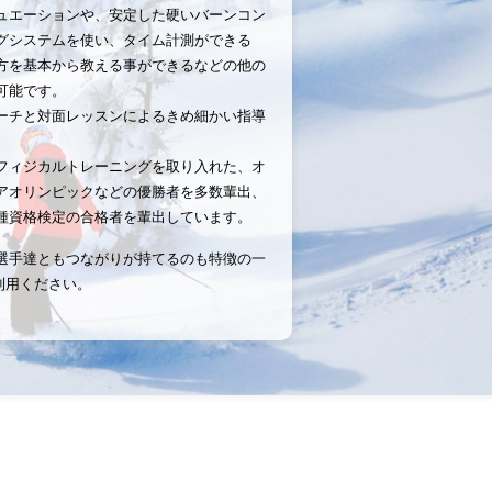
ュエーションや、
安定した硬いバーンコン
グシステムを使い、タイム計測ができる
方を基本から教える事ができるなどの他の
可能です。
ーチと対面レッスンによるきめ細かい指導
フィジカル
トレーニングを取り入れた、オ
アオリンピックなどの優勝者を多数輩出、
種資格検定の合格者を輩出しています。
選手達ともつながりが持てるのも特徴の一
利用く
ださい。