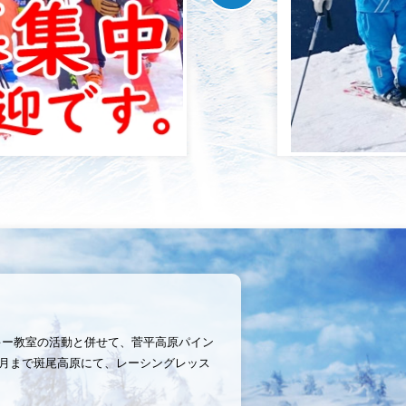
キー教室の活動と併せて、
菅平高原パイン
0月まで斑尾高原にて、
レーシングレッス