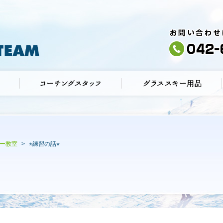
ー教室
⭐︎練習の話⭐︎