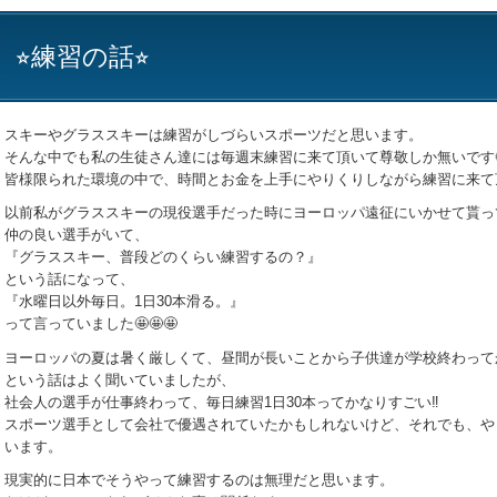
⭐︎練習の話⭐︎
スキーやグラススキーは練習がしづらいスポーツだと思います。
そんな中でも私の生徒さん達には毎週末練習に来て頂いて尊敬しか無いです
皆様限られた環境の中で、時間とお金を上手にやりくりしながら練習に来て
以前私がグラススキーの現役選手だった時にヨーロッパ遠征にいかせて貰って
仲の良い選手がいて、
『グラススキー、普段どのくらい練習するの？』
という話になって、
『水曜日以外毎日。1日30本滑る。』
って言っていました🤩🤩🤩
ヨーロッパの夏は暑く厳しくて、昼間が長いことから子供達が学校終わって
という話はよく聞いていましたが、
社会人の選手が仕事終わって、毎日練習1日30本ってかなりすごい‼️
スポーツ選手として会社で優遇されていたかもしれないけど、それでも、や
います。
現実的に日本でそうやって練習するのは無理だと思います。