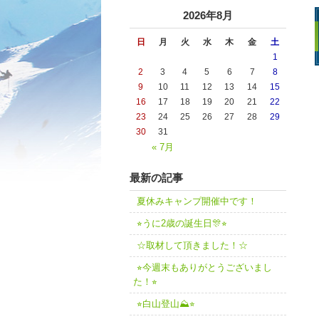
2026年8月
日
月
火
水
木
金
土
1
2
3
4
5
6
7
8
9
10
11
12
13
14
15
16
17
18
19
20
21
22
23
24
25
26
27
28
29
30
31
« 7月
最新の記事
夏休みキャンプ開催中です！
⭐︎うに2歳の誕生日🎊⭐︎
☆取材して頂きました！☆
⭐︎今週末もありがとうございまし
た！⭐︎
⭐︎白山登山⛰️⭐︎