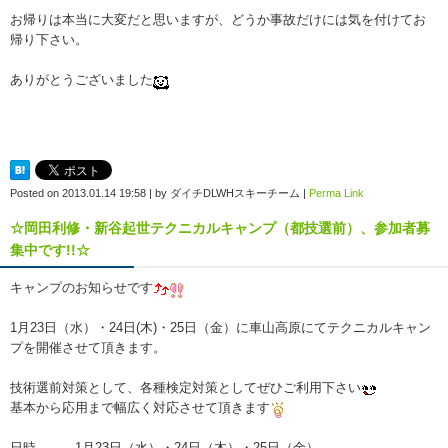
お帰りは本当に大変だと思いますが、どうか事故だけには気を付けてお
帰り下さい。
ありがとうございました
Posted on
2013.01.14 19:58
|
by
ダイチDLWHスキーチーム
|
Perma Link
☆岡田利修・新谷起世テクニカルキャンプ（都技選前）、参加者募
集中です!!☆
キャンプのお知らせです
1月23日（水）・24日(木)・25日（金）に車山高原にてテクニカルキャン
プを開催させて頂きます。
技術選前対策として、各種検定対策としてぜひご利用下さい
基本から応用まで幅広く対応させて頂きます
日時 1月23日（水）・24日（木）・25日（金）