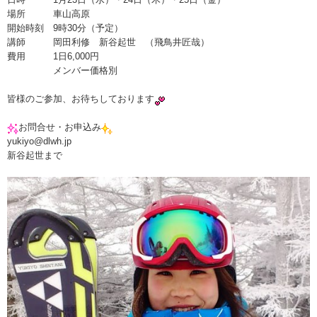
場所 車山高原
開始時刻 9時30分（予定）
講師 岡田利修 新谷起世 （飛鳥井匠哉）
費用 1日6,000円
メンバー価格別
皆様のご参加、お待ちしております
お問合せ・お申込み
yukiyo@dlwh.jp
新谷起世まで