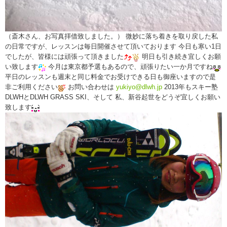
（斎木さん、お写真拝借致しました。） 微妙に落ち着きを取り戻した私
の日常ですが、レッスンは毎日開催させて頂いております 今日も寒い1日
でしたが、皆様には頑張って頂きました
明日も引き続き宜しくお願
い致します
今月は東京都予選もあるので、頑張りたい一か月ですね
平日のレッスンも週末と同じ料金でお受けできる日も御座いますので是
非ご利用ください
お問い合わせは
yukiyo@dlwh.jp
2013年もスキー塾
DLWHとDLWH GRASS SKI、そして 私、新谷起世をどうぞ宜しくお願い
致します