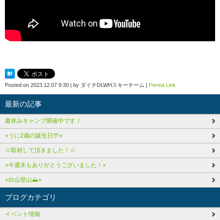
Posted on
2023.12.07 9:30
|
by
ダイチDLWHスキーチーム
|
Perma Link
最新の記事
夏休みキャンプ開催中です！
⭐︎うに2歳の誕生日🎊⭐︎
☆取材して頂きました！☆
⭐︎今週末もありがとうございました！⭐︎
⭐︎白山登山⛰️⭐︎
ブログカテゴリ
イベント情報