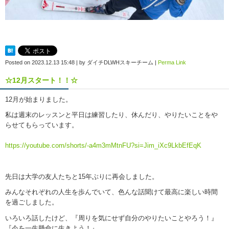
Posted on
2023.12.13 15:48
|
by
ダイチDLWHスキーチーム
|
Perma Link
☆12月スタート！！☆
12月が始まりました。
私は週末のレッスンと平日は練習したり、休んだり、やりたいことをや
らせてもらっています。
https://youtube.com/shorts/-a4m3mMtnFU?si=Jim_iXc9LkbEfEqK
先日は大学の友人たちと15年ぶりに再会しました。
みんなそれぞれの人生を歩んでいて、色んな話聞けて最高に楽しい時間
を過ごしました。
いろいろ話したけど、『周りを気にせず自分のやりたいことやろう！』
『今を一生懸命に生きよう！』