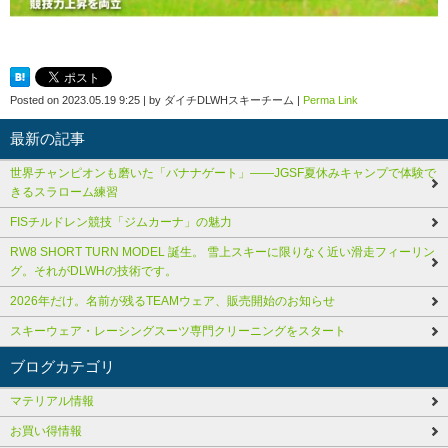
Posted on
2023.05.19 9:25
|
by
ダイチDLWHスキーチーム
|
Perma Link
最新の記事
世界チャンピオンも磨いた「バナナゲート」――JGSF夏休みキャンプで体験で
きるスラローム練習
FISチルドレン競技「ジムカーナ」の魅力
RW8 SHORT TURN MODEL 誕生。 雪上スキーに限りなく近い滑走フィーリン
グ。それがDLWHの技術です。
2026年だけ。名前が残るTEAMウェア、販売開始のお知らせ
スキーウェア・レーシングスーツ専門クリーニングをスタート
ブログカテゴリ
マテリアル情報
お買い得情報