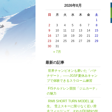
2026年8月
日
月
火
水
木
金
土
1
2
3
4
5
6
7
8
9
10
11
12
13
14
15
16
17
18
19
20
21
22
23
24
25
26
27
28
29
30
31
« 7月
最新の記事
世界チャンピオンも磨いた「バナ
ナゲート」――JGSF夏休みキャン
プで体験できるスラローム練習
FISチルドレン競技「ジムカーナ」
の魅力
RW8 SHORT TURN MODEL 誕
生。 雪上スキーに限りなく近い滑
走フィーリング。それがDLWHの技