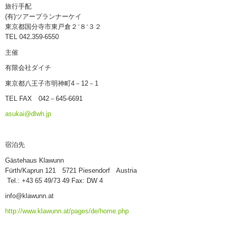
旅行手配
(有)ツアープランナーケイ
東京都国分寺市東戸倉２⁻８⁻３２
TEL 042₋359-6550
主催
有限会社ダイチ
東京都八王子市明神町4－12－1
TEL FAX 042－645-6691
asukai@dlwh.jp
宿泊先
Gästehaus Klawunn
Fürth/Kaprun 121 5721 Piesendorf Austria
Tel.: +43 65 49/73 49 Fax: DW 4
info@klawunn.at
http://www.klawunn.at/pages/de/home.php