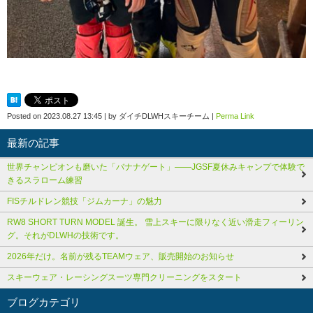
Posted on
2023.08.27 13:45
|
by
ダイチDLWHスキーチーム
|
Perma Link
最新の記事
世界チャンピオンも磨いた「バナナゲート」――JGSF夏休みキャンプで体験で
きるスラローム練習
FISチルドレン競技「ジムカーナ」の魅力
RW8 SHORT TURN MODEL 誕生。 雪上スキーに限りなく近い滑走フィーリン
グ。それがDLWHの技術です。
2026年だけ。名前が残るTEAMウェア、販売開始のお知らせ
スキーウェア・レーシングスーツ専門クリーニングをスタート
ブログカテゴリ