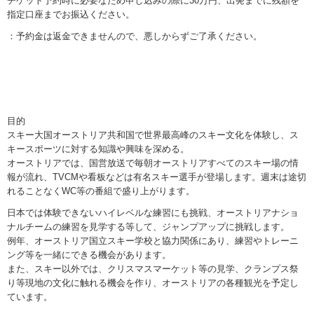
チケット予約時に必要なため申し込みの際に30万円、出発までに残額を
指定口座までお振込ください。
：予約金は返金できませんので、悪しからずご了承ください。
目的
スキー大国オーストリア共和国で世界最高峰のスキー文化を体験し、ス
キースポーツに対する知識や興味を深める。
オーストリアでは、国営放送で毎朝オーストリアすべてのスキー場の情
報が流れ、TVCMや看板などは有名スキー選手が登場します。週末は途切
れることなくWC等の番組で盛り上がります。
日本では体験できないハイレベルな練習にも挑戦、オーストリアナショ
ナルチームの練習を見学する等して、ジャンプアップに挑戦します。
例年、オーストリア国立スキー学校と協力関係にあり、練習やトレーニ
ング等を一緒にできる機会があります。
また、スキー以外では、クリスマスマーケット等の見学、クランプス祭
り等現地の文化に触れる機会を作り、オーストリアの各種観光を予定し
ています。