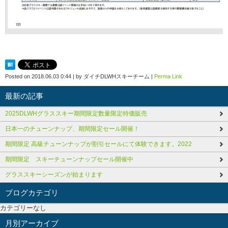
Posted on
2018.06.03 0:44
|
by
ダイチDLWHスキーチーム
|
Perma Link
最新の記事
2025DLWHグラススキー期間限定数量限定特価販売
日本一のチューンナップ、期間限定セール開催！
期間限定 高級チューンナップが割引セールにて体験できます。2022
期間限定 スキーチューンナップセール開催中
グラススキーシーズンが始まります
ブログカテゴリ
カテゴリーなし
月別アーカイブ