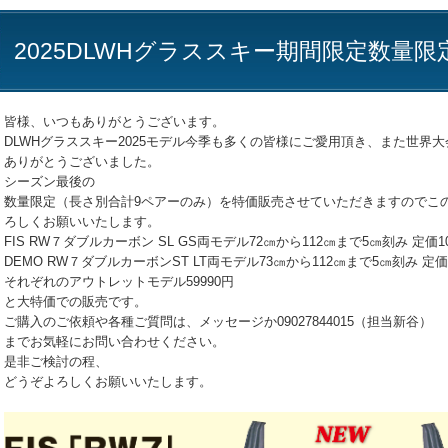
2025DLWHグラススキー期間限定数量
皆様、いつもありがとうございます。
DLWHグラススキー2025モデル今季も多くの皆様にご愛用頂き、また世界
ありがとうございました。
シーズン最後の
数量限定（長さ別合計9ペアーのみ）を特価販売させていただきますのでこ
ろしくお願いいたします。
FIS RW７ダブルカーボン SL GS両モデル72㎝から112㎝まで5㎝刻み 定価109
DEMO RW７ダブルカーボンST LT両モデル73㎝から112㎝まで5㎝刻み 定価10
それぞれのアウトレットモデル59990円
と大特価での販売です。
ご購入のご依頼や各種ご質問は、メッセージか09027844015（担当新谷）
までお気軽にお問い合わせください。
是非ご検討の程、
どうぞよろしくお願いいたします。