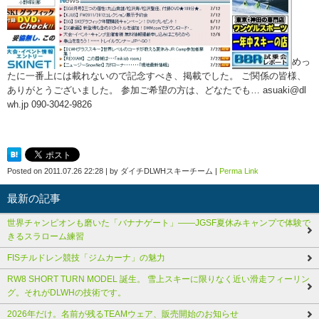
めっ
たに一番上には載れないので記念すべき、掲載でした。 ご関係の皆様、
ありがとうございました。 参加ご希望の方は、どなたでも… asuaki@dl
wh.jp 090-3042-9826
Posted on
2011.07.26 22:28
|
by
ダイチDLWHスキーチーム
|
Perma Link
最新の記事
世界チャンピオンも磨いた「バナナゲート」――JGSF夏休みキャンプで体験で
きるスラローム練習
FISチルドレン競技「ジムカーナ」の魅力
RW8 SHORT TURN MODEL 誕生。 雪上スキーに限りなく近い滑走フィーリン
グ。それがDLWHの技術です。
2026年だけ。名前が残るTEAMウェア、販売開始のお知らせ