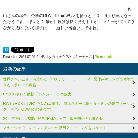
外
山さんの場合、今季のDLWH48mmWC-Xを使うと「０．６」秒速くなっ
たそうです。 ほんと？ 確かに抜けは良く見えますが… スキーが戻ってき
ながら抜けていく様子は、 「新しい出会い」ですね。
Posted on
2011.07.04 21:46
|
by
ダイチDLWHスキーチーム
|
Perma Link
最新の記事
世界チャンピオンも磨いた「バナナゲート」――JGSF夏休みキャンプで体験で
きるスラローム練習
FISチルドレン競技「ジムカーナ」の魅力
RW8 SHORT TURN MODEL 誕生。 雪上スキーに限りなく近い滑走フィーリン
グ。それがDLWHの技術です。
2026年だけ。名前が残るTEAMウェア、販売開始のお知らせ
スキーウェア・レーシングスーツ専門クリーニングをスタート