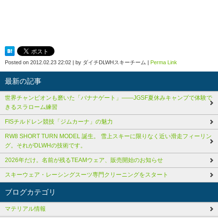
Posted on
2012.02.23 22:02
|
by
ダイチDLWHスキーチーム
|
Perma Link
最新の記事
世界チャンピオンも磨いた「バナナゲート」――JGSF夏休みキャンプで体験で
きるスラローム練習
FISチルドレン競技「ジムカーナ」の魅力
RW8 SHORT TURN MODEL 誕生。 雪上スキーに限りなく近い滑走フィーリン
グ。それがDLWHの技術です。
2026年だけ。名前が残るTEAMウェア、販売開始のお知らせ
スキーウェア・レーシングスーツ専門クリーニングをスタート
ブログカテゴリ
マテリアル情報