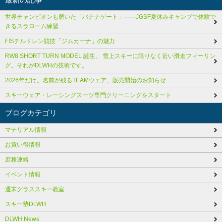
世界チャンピオンも磨いた「バナナゲート」――JGSF夏休みキャンプで体験で
きるスラローム練習
FISチルドレン競技「ジムカーナ」の魅力
RW8 SHORT TURN MODEL 誕生。 雪上スキーに限りなく近い滑走フィーリン
グ。それがDLWHの技術です。
2026年だけ。名前が残るTEAMウェア、販売開始のお知らせ
スキーウェア・レーシングスーツ専門クリーニングをスタート
ブログカテゴリ
マテリアル情報
お買い得情報
庶務連絡
イベント情報
週末グラススキー教室
スキー塾DLWH
DLWH News