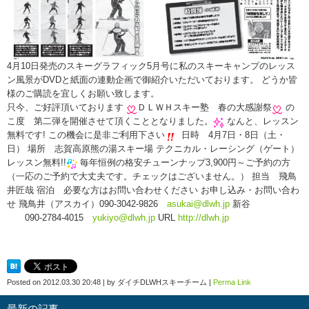
4月10日発売のスキーグラフィック5月号に私のスキーキャンプのレッス
ン風景がDVDと紙面の連動企画で御紹介いただいております。 どうか皆
様のご購読を宜しくお願い致します。
只今、ご好評頂いております
ＤＬＷＨスキー塾 春の大感謝祭
の
こ度 第二弾を開催させて頂くこととなりました。
なんと、レッスン
無料です! この機会に是非ご利用下さい
日時 4月7日・8日（土・
日） 場所 志賀高原熊の湯スキー場 テクニカル・レーシング（ゲート）
レッスン無料!!
毎年恒例の格安チューンナップ3,900円～ご予約の方
（一応のご予約で大丈夫です。チェックはございません。） 担当 飛鳥
井匠哉 宿泊 必要な方はお問い合わせください お申し込み・お問い合わ
せ 飛鳥井（アスカイ）090-3042-9826
asukai@dlwh.jp
新谷
090-2784-4015
yukiyo@dlwh.jp
URL
http://dlwh.jp
Posted on
2012.03.30 20:48
|
by
ダイチDLWHスキーチーム
|
Perma Link
最新の記事