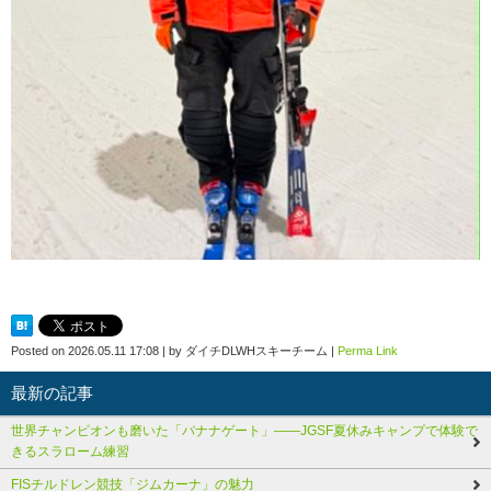
Posted on
2026.05.11 17:08
|
by
ダイチDLWHスキーチーム
|
Perma Link
最新の記事
世界チャンピオンも磨いた「バナナゲート」――JGSF夏休みキャンプで体験で
きるスラローム練習
FISチルドレン競技「ジムカーナ」の魅力