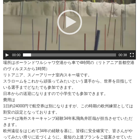
レ
ー
ヤ
ー
00:00
00:38
場所はポーランドワルシャワ空港から車で4時間の（リトアニア首都空港
のヴィルヌスから1時間）
リトアニア、スノーアリーナ室内スキー場です。
スラロームをこれから頑張ってみたいという選手から、世界を目指して
いる選手までどなたでも参加できます。
日本からの送迎になりますので小学生でも参加できます。
費用は
1日約24000円で航空券は別になりますが、この時期の欧州練習としては
割安の設定となっております。
コーチは海外スキーキャンプ経験34年私飛鳥井匠哉が担当させていただ
きます。
欧州遠征をはじめて34年の経験を基に、皆様に安全確実で、皆さんがや
ってみたい滑りに近づくように、最短の上達プランをご提案させていた