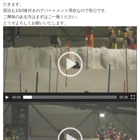
だきます。
宿泊も1泊3食付きのアパートメント滞在なので安心です。
ご興味のある方はまずはご一報ください。
どうぞよろしくお願いいたします。
動
画
プ
レ
ー
ヤ
ー
00:00
00:36
動
画
プ
レ
ー
ヤ