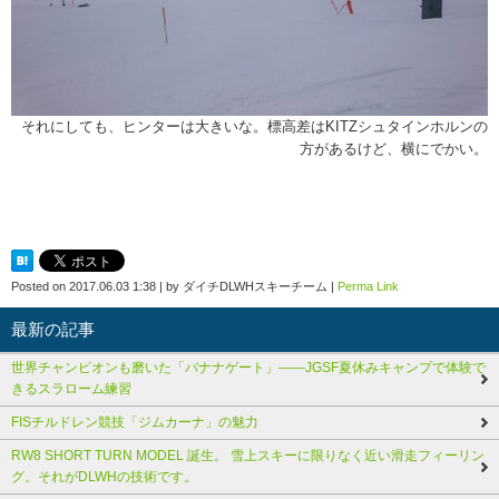
それにしても、ヒンターは大きいな。標高差はKITZシュタインホルンの
方があるけど、横にでかい。
Posted on
2017.06.03 1:38
|
by
ダイチDLWHスキーチーム
|
Perma Link
最新の記事
世界チャンピオンも磨いた「バナナゲート」――JGSF夏休みキャンプで体験で
きるスラローム練習
FISチルドレン競技「ジムカーナ」の魅力
RW8 SHORT TURN MODEL 誕生。 雪上スキーに限りなく近い滑走フィーリン
グ。それがDLWHの技術です。