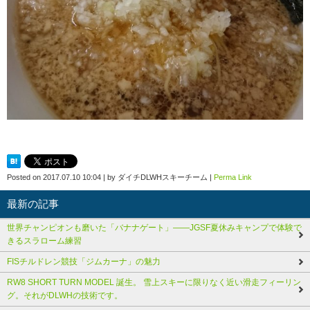
Posted on
2017.07.10 10:04
|
by
ダイチDLWHスキーチーム
|
Perma Link
最新の記事
世界チャンピオンも磨いた「バナナゲート」――JGSF夏休みキャンプで体験で
きるスラローム練習
FISチルドレン競技「ジムカーナ」の魅力
RW8 SHORT TURN MODEL 誕生。 雪上スキーに限りなく近い滑走フィーリン
グ。それがDLWHの技術です。