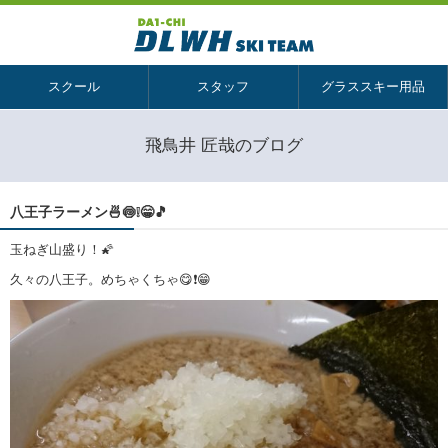
スクール
スタッフ
グラススキー用品
飛鳥井 匠哉のブログ
八王子ラーメン🍜🍥❕😁🎵
玉ねぎ山盛り！🌠
久々の八王子。めちゃくちゃ😋❗😁