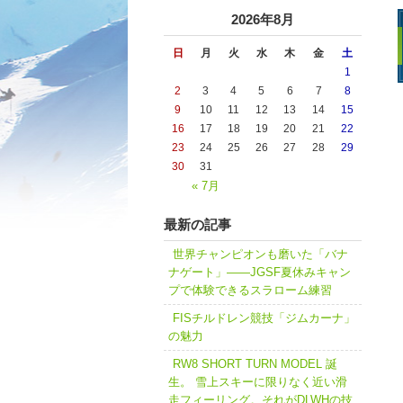
2026年8月
日
月
火
水
木
金
土
1
2
3
4
5
6
7
8
9
10
11
12
13
14
15
16
17
18
19
20
21
22
23
24
25
26
27
28
29
30
31
« 7月
最新の記事
世界チャンピオンも磨いた「バナ
ナゲート」――JGSF夏休みキャン
プで体験できるスラローム練習
FISチルドレン競技「ジムカーナ」
の魅力
RW8 SHORT TURN MODEL 誕
生。 雪上スキーに限りなく近い滑
走フィーリング。それがDLWHの技