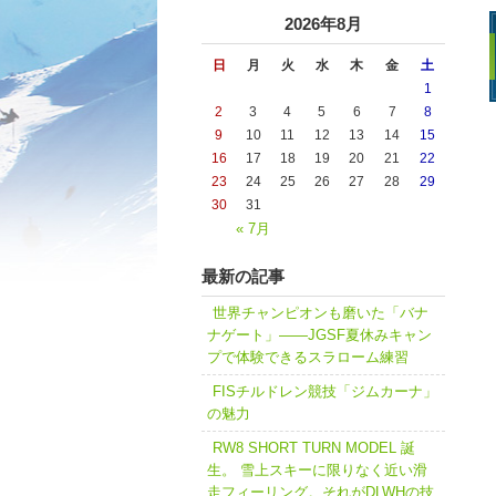
2026年8月
日
月
火
水
木
金
土
1
2
3
4
5
6
7
8
9
10
11
12
13
14
15
16
17
18
19
20
21
22
23
24
25
26
27
28
29
30
31
« 7月
最新の記事
世界チャンピオンも磨いた「バナ
ナゲート」――JGSF夏休みキャン
プで体験できるスラローム練習
FISチルドレン競技「ジムカーナ」
の魅力
RW8 SHORT TURN MODEL 誕
生。 雪上スキーに限りなく近い滑
走フィーリング。それがDLWHの技