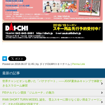
Posted on
2018.06.07 11:45
|
by
ダイチDLWHスキーチーム
|
Perma Link
最新の記事
世界チャンピオンも磨いた「バナナゲート」――JGSF夏休みキャンプで体験で
きるスラローム練習
FISチルドレン競技「ジムカーナ」の魅力
RW8 SHORT TURN MODEL 誕生。 雪上スキーに限りなく近い滑走フィーリン
グ。それがDLWHの技術です。