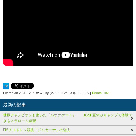
Posted on
2020.12.09 8:52
|
by
ダイチDLWHスキーチーム
|
Perma Link
最新の記事
世界チャンピオンも磨いた「バナナゲート」――JGSF夏休みキャンプで体験で
きるスラローム練習
FISチルドレン競技「ジムカーナ」の魅力