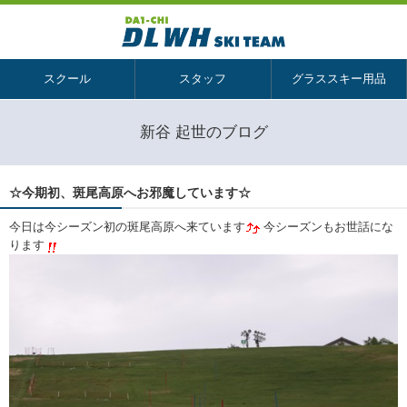
スクール
スタッフ
グラススキー用品
新谷 起世のブログ
☆今期初、斑尾高原へお邪魔しています☆
今日は今シーズン初の斑尾高原へ来ています
今シーズンもお世話にな
ります