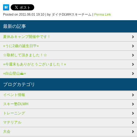
Posted on
2011.06.01 19:10
|
by
ダイチDLWHスキーチーム
|
Perma Link
最新の記事
夏休みキャンプ開催中です！
⭐︎うに2歳の誕生日🎊⭐︎
☆取材して頂きました！☆
⭐︎今週末もありがとうございました！⭐︎
⭐︎白山登山⛰️⭐︎
ブログカテゴリ
イベント情報
スキー塾DLWH
トレーニング
マテリアル
大会