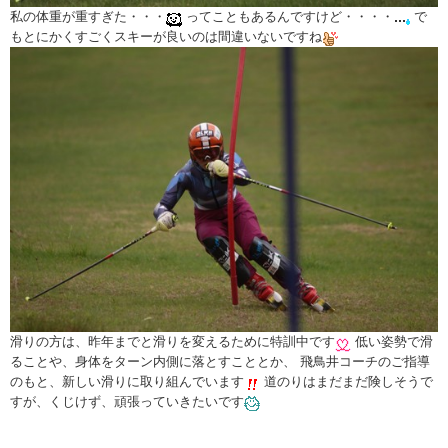
私の体重が重すぎた・・・
ってこともあるんですけど・・・・
で
もとにかくすごくスキーが良いのは間違いないですね
滑りの方は、昨年までと滑りを変えるために特訓中です
低い姿勢で滑
ることや、身体をターン内側に落とすこととか、 飛鳥井コーチのご指導
のもと、新しい滑りに取り組んでいます
道のりはまだまだ険しそうで
すが、くじけず、頑張っていきたいです