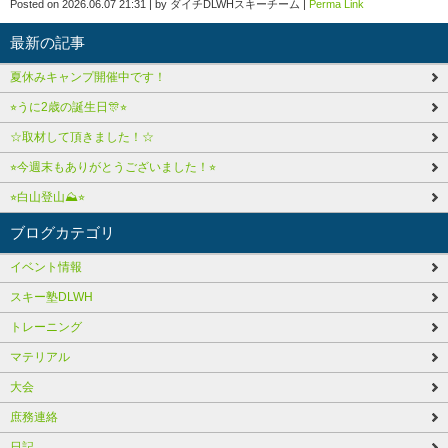
Posted on
2026.06.07 21:31
|
by
ダイチDLWHスキーチーム
|
Perma Link
最新の記事
夏休みキャンプ開催中です！
⭐︎うに2歳の誕生日🎊⭐︎
☆取材して頂きました！☆
⭐︎今週末もありがとうございました！⭐︎
⭐︎白山登山⛰️⭐︎
ブログカテゴリ
イベント情報
スキー塾DLWH
トレーニング
マテリアル
大会
庶務連絡
日記