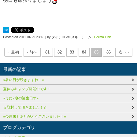
Posted on
2011.04.29 23:18
|
by
ダイチDLWHスキーチーム
|
Perma Link
« 最初
‹ 前へ
81
82
83
84
85
86
次へ ›
最新の記事
⭐︎暑い日が続きますね！⭐︎
夏休みキャンプ開催中です！
⭐︎うに2歳の誕生日🎊⭐︎
☆取材して頂きました！☆
⭐︎今週末もありがとうございました！⭐︎
ブログカテゴリ