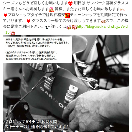
シーズンもどうぞ宜しくお願いします
明日は サンパーク都留グラスス
キー場さんへお邪魔します
皆様、またまた宜しくお願い致します
プロショップダイチでは現在格安
チューンナップを期間限定で行っ
ております。
グラススキー場での受け渡しもできます
ので、この機
会に是非ご利用下さい。
詳しくは
http://blog-asukai.dlwh.jp/?eid
=15