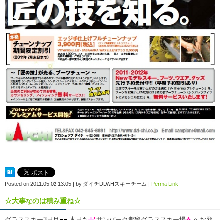
Posted on
2011.05.02 13:05
|
by
ダイチDLWHスキーチーム
|
Perma Link
☆大事なのは積み重ね☆
グラススキー3日目
本日も
サンパーク都留グラススキー場
へお邪