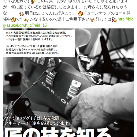
モリな兄弟です
この写真、お気づきの方もいらっしゃると思います
が、何に座っているかは秘密にしときます。 お母さんに怒られちゃう
な・・・
明日はふじてんに行きます。
チューンナップのセール開
催中
です
かなり安いので是非ご利用下さい
詳しくは
http://blo
g-asukai.dlwh.jp/?eid=15