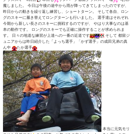
魔しました。 今日は午後の途中から雨が降ってきてしまったのですが、
昨日からの動きを繰り返し練習し、ショートターン。 そして各自、ロン
グのスキーに履き替えてロングターンも行いました。 選手達はそれぞれ
今期から新しい長さのスキーに挑戦するのですが、 やはり大事なのは基
本の動作です。 ロングのスキーでも正確に操作することが求められま
す。 日々の地道な練習が上達への一番の近道です
そして 都留ジ
ュニアからは昨日紹介した「よっち選手」「かず選手」の成田兄弟の真
ん中
たか選手
本当に元気モリ