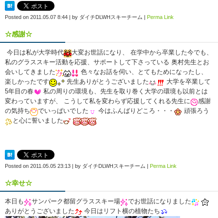
Posted on
2011.05.07 8:44
|
by
ダイチDLWHスキーチーム
|
Perma Link
☆感謝☆
今日は私が大学時代
大変お世話になり、 在学中から卒業した今でも、
私のグラススキー活動を応援、サポートして下さっている 奥村先生とお
会いしてきました
色々なお話を伺い、とてもためになったし、
楽しかったです
先生ありがとうございました
大学を卒業して
5年目の春
私の周りの環境も、先生を取り巻く大学の環境も以前とは
変わっていますが、 こうして私を変わらず応援してくれる先生に
感謝
の気持ち
でいっぱいでした
今はふんばりどころ・・・
頑張ろう
と心に誓いました
Posted on
2011.05.05 23:13
|
by
ダイチDLWHスキーチーム
|
Perma Link
☆幸せ☆
本日も
サンパーク都留グラススキー場
でお世話になりました
ありがとうございました
今日はリフト横の植物たち