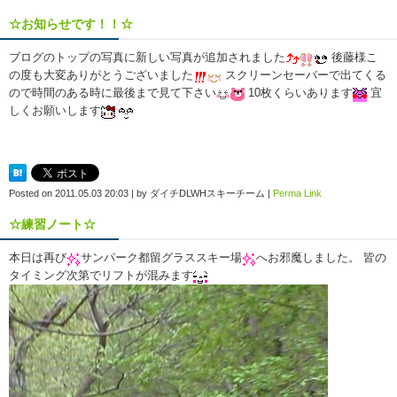
☆お知らせです！！☆
ブログのトップの写真に新しい写真が追加されました
後藤様こ
の度も大変ありがとうございました
スクリーンセーバーで出てくる
ので時間のある時に最後まで見て下さい
10枚くらいあります
宜
しくお願いします
Posted on
2011.05.03 20:03
|
by
ダイチDLWHスキーチーム
|
Perma Link
☆練習ノート☆
本日は再び
サンパーク都留グラススキー場
へお邪魔しました。 皆の
タイミング次第でリフトが混みます