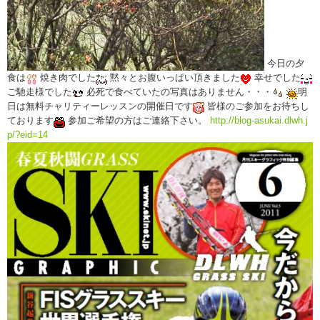
今日の夕
食は
焼き肉でした
黙々とお腹いっぱい頂きました
幸せでした
ご馳走様でした
必死で食べていたの写真はありません・・・
明
日は無料チャリティーレッスンの開催日です
皆様のご参加をお待ちし
ております
参加ご希望の方はご連絡下さい。
http://blog-asukai.dlwh.j
p/?eid=14