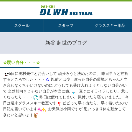
スクール
スタッフ
グラススキー用品
新谷 起世のブログ
☆弱い自分・・・☆
5日に奥村先生とお会いして 頑張ろうと決めたのに、 昨日早々と挫折
するところでした・・・
以前とは少し違った自分の環境とちゃんと向
き合わなくちゃいけないのに どうしても受け入れようとしない自分がい
て 全然前向きじゃない自分が本当に嫌
。 直ぐにイライラしたり、悲し
くなったり・・・
昨日は疲れてしまい、気付いたら寝ていました。 今
日は週末グラススキー教室です
ビビって早く出たら、早く着いたので
日記を書いています
お天気は小雨ですが 思いっきり体を動かして
きたいと思います