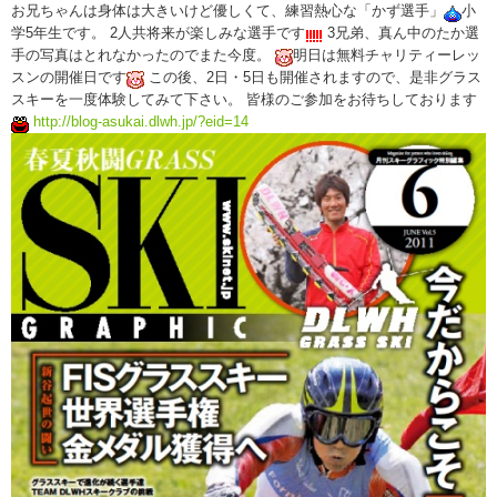
お兄ちゃんは身体は大きいけど優しくて、練習熱心な「かず選手」
小
学5年生です。 2人共将来が楽しみな選手です
3兄弟、真ん中のたか選
手の写真はとれなかったのでまた今度。
明日は無料チャリティーレッ
スンの開催日です
この後、2日・5日も開催されますので、是非グラス
スキーを一度体験してみて下さい。 皆様のご参加をお待ちしております
http://blog-asukai.dlwh.jp/?eid=14