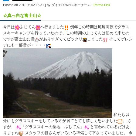
Posted on
2011.05.02 15:31
|
by
ダイチDLWHスキーチーム
|
Perma Link
☆真っ白な富士山☆
今日は
ふじてん
へ行きました
例年この時期は斑尾高原でグラス
スキーキャンプを行っていたので、この時期のふじてんは初めて来たの
ですが富士山に雪
がありすぎててビックリ
しました
そしてゲレン
デにも一部雪が・・・・
私たち以
外にもグラススキーをしている方が居てとても嬉しく思いました
。 さ
すが、
「グラススキーの聖地 ふじてん」
と言われているだけあ
りますね
スタッフの皆さんがいろいろ準備して下さっていました。 今