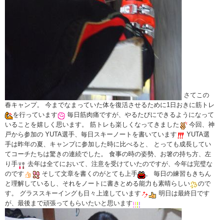
さてこの
春キャンプ。 今までなまっていた体を復活させるために1日おきに筋トレ
を行っています
毎日筋肉痛ですが、やるたびにできるようになって
いることを嬉しく思います。 筋トレも楽しくなってきました
今回、神
戸から参加の YUTA選手、毎日スキーノートを書いています
YUTA選
手は昨年の夏、キャンプに参加した時に比べると、 とっても成長してい
てコーチたちは驚きの連続でした。 食事の時の姿勢、お箸の持ち方、左
り手
去年は全てにおいて、注意を受けていたのですが、今年は完璧な
のです
そして文章を書くのがとても上手
。 毎日の練習もきちん
と理解しているし、それをノートに書きとめる能力も素晴らしい
ので
す。 グラススキーイングも日々上達しています
明日は最終日です
が、最後まで頑張ってもらいたいと思います