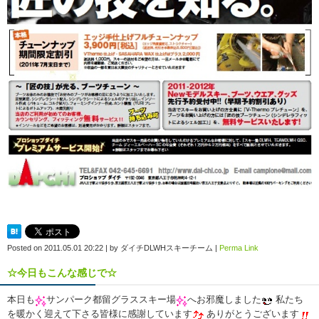
Posted on
2011.05.01 20:22
|
by
ダイチDLWHスキーチーム
|
Perma Link
☆今日もこんな感じで☆
本日も
サンパーク都留グラススキー場
へお邪魔しました
私たち
を暖かく迎えて下さる皆様に感謝しています
ありがとうございます