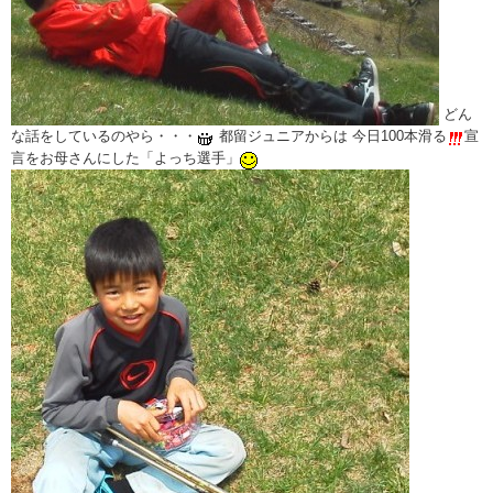
どん
な話をしているのやら・・・
都留ジュニアからは 今日100本滑る
宣
言をお母さんにした「よっち選手」