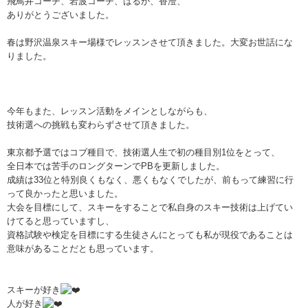
飛鳥井コーチ、岩波コーチ、はるか、香澄、
ありがとうございました。
春は野沢温泉スキー場様でレッスンさせて頂きました。大変お世話にな
りました。
今年もまた、レッスン活動をメインとしながらも、
技術選への挑戦も変わらずさせて頂きました。
東京都予選ではコブ種目で、技術選人生で初の種目別1位をとって、
全日本では苦手のロングターンでPBを更新しました。
成績は33位と特別良くもなく、悪くもなくでしたが、前もって練習に行
って良かったと思いました。
大会を目標にして、スキーをすることで私自身のスキー技術は上げてい
けてると思っていますし、
資格試験や検定を目標にする生徒さんにとっても私が現役であることは
意味があることだとも思っています。
スキーが好き
人が好き