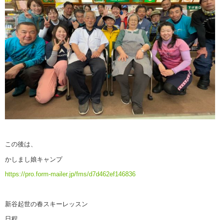
この後は、
かしまし娘キャンプ
https://pro.form-mailer.jp/fms/d7d462ef146836
新谷起世の春スキーレッスン
日程