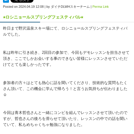
Posted on
2024.04.19 12:08
|
by
ダイチDLWHスキーチーム
|
Perma Link
⭐︎ロシニョールスプリングフェスティバル⭐︎
昨日まで野沢温泉スキー場にて、ロシニョールスプリングフェスティバ
ルでした。
私は昨年に引き続き、2回目の参加で、今回もデモレッスンを担当させて
頂き、ここでしかお会いする事のできない皆様にレッスンさせていただ
けてとても楽しかったです。
参加者の方々はとても熱心に話を聞いてくださり、技術的な質問もたく
さん頂いて、この機会に学んで帰ろう！と言うお気持ちが伝わりました
☺️
今回は青木哲也さんと一緒にコンビを組んでレッスンさせて頂いたので
すが、哲也さんの後ろを滑らせて頂いたり、レッスンの中での話を聞い
ていて、私もめちゃくちゃ勉強になりました。