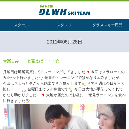
スクール
スタッフ
グラススキー用品
2011年06月28日
☆楽しみ！！と言えば・・・☆
月曜日は斑尾高原にてトレーニングしてきました
今回はスラロームの
み3セット行いました
先週のトレーニングではかなり凹みましたが、
今回はちょっとそこから脱出できた気がします
さて今週は今日から大
忙し・・・
金曜日までフル稼働です
今日は大地が手伝ってくれて
かなり助かりました～
大地が居たのでお昼に 「壱発ラーメン」を食べ
に行きました