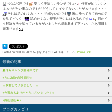
今は140円です
楽しく美味しいランチでした
仕事が忙しいこと
はありがたい事なのですが どうしてもイケてないことがあります・・・
それは足のむくみ・・・ 半端ないのです
家に帰ってきて自分の足
を見てビックリ
認めたくない現実がそこにはあるのです
何かイ
イ解決方法を知っている方がいましたら是非教えて下さい。 さあ明日も
頑張ります
Posted on
2011.06.28 21:52
|
by
ダイチDLWHスキーチーム
|
Perma Link
最新の記事
夏休みキャンプ開催中です！
⭐︎うに2歳の誕生日🎊⭐︎
☆取材して頂きました！☆
⭐︎今週末もありがとうございました！⭐︎
⭐︎白山登山⛰️⭐︎
ブログカテゴリ